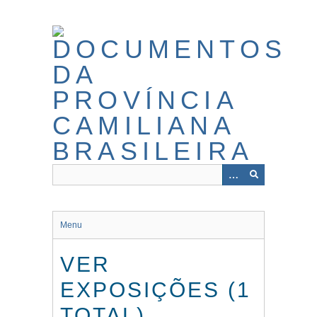
Pular
para
o
conteúdo
principal
Menu
VER
EXPOSIÇÕES (1
TOTAL)