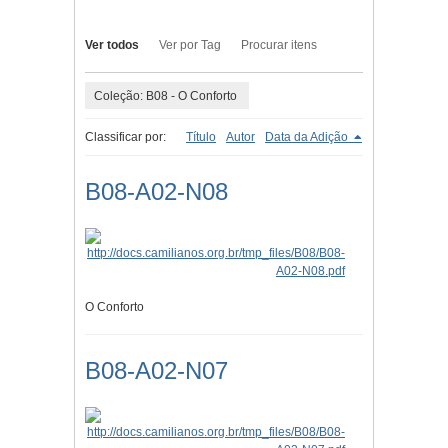
Ver todos
Ver por Tag
Procurar itens
Coleção: B08 - O Conforto
Classificar por:
Título
Autor
Data da Adição
B08-A02-N08
O Conforto
B08-A02-N07