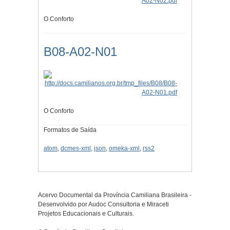
O Conforto
B08-A02-N01
O Conforto
Formatos de Saída
atom
,
dcmes-xml
,
json
,
omeka-xml
,
rss2
Acervo Documental da Província Camiliana Brasileira -
Desenvolvido por Audoc Consultoria e Miraceti
Projetos Educacionais e Culturais.