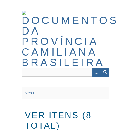
Pular
para
o
conteúdo
principal
Menu
VER ITENS (8
TOTAL)