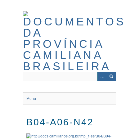
Pular
para
o
conteúdo
principal
Menu
B04-A06-N42